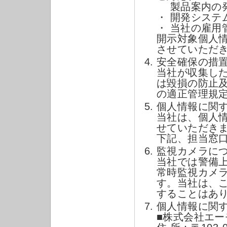
製品案内の発
・ 開発システ
・ 当社の雇用
開示対象個人
させていただ
安全確保の措
当社が収集し
は毀損の防止
の適正管理規
個人情報に関
当社は、個人
せていただき
下記、担当窓
監視カメラに
当社では警備
常時監視カメ
す。当社は、
することはあ
個人情報に関
■株式会社エー