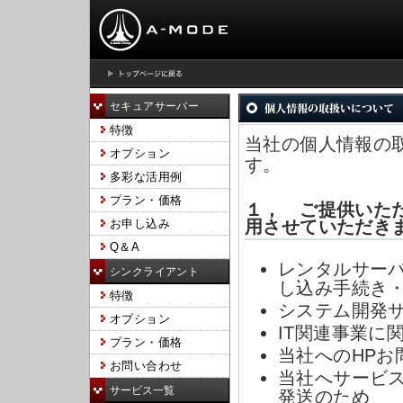
セキュアサーバー
特徴
当社の個人情報の
オプション
す。
多彩な活用例
プラン・価格
１， ご提供いた
お申し込み
用させていただき
Q＆A
レンタルサー
シンクライアント
し込み手続き
特徴
システム開発
オプション
IT関連事業に
プラン・価格
当社へのHP
お問い合わせ
当社へサービ
サービス一覧
発送のため