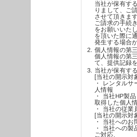
当社が保有す
りまして、ご
させて頂きま
ご請求の手続
をお願いいた
を頂いた際に
発生する場合
個人情報の第
個人情報の第
て、提供記録
当社が保有す
[当社の開示対
・ レンタル
人情報
・ 当社HP製
取得した個人
・ 当社の従業
[当社の開示対
・ 当社へのお
・ 当社への
ご対応、